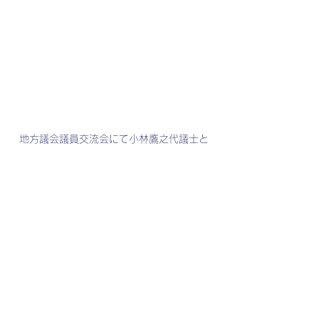
地方議会議員交流会にて小林鷹之代議士と