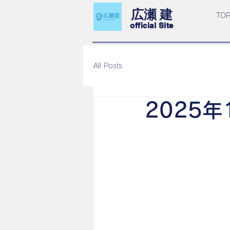
​広瀬 建
TO
​official Site
All Posts
2025